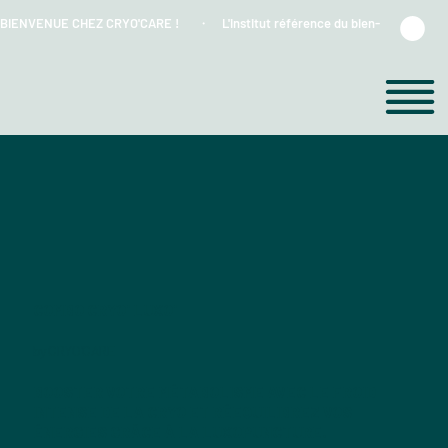
BIENVENUE CHEZ CRYO'CARE !      ・    L'institut référence du bien-être et du froi
COMBO CRYO' LUXO'
by CRYO'CARE
BOOSTER VOTRE MÉTABOLISME AVEC LE FROID
INTENSE DE LA CRYO ET RÉEQUILIBREZ VOS
ÉNERGIES GRÂCE À LA LUXOPUNCTURE.