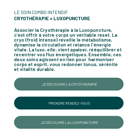
LE SOIN COMBO INTENSIF
CRYOTHÉRAPIE + LUXOPUNCTURE
Associer la Cryothérapie à la Luxopuncture,
c’est offrir à votre corps un véritable reset. La
cryo (froid intense) réveille le métabolisme,
dynamise la circulation et relance l’énergie
vitale. La luxo, elle, vient apaiser, rééquilibrer et
recentrer vos flux énergétiques. Ensemble, ces
deux soins agissent en lien pour harmoniser
corps et esprit, vous redonner tonus, sérénité
et vitalité durable.
JE DÉCOUVRE LA CRYOTHERAPIE
PRENDRE RENDEZ-VOUS
JE DÉCOUVRE LA LUXOPUNCTURE