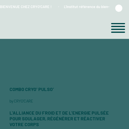
BIENVENUE CHEZ CRYO'CARE !      ・    L'institut référence du bien-être et du froi
COMBO CRYO' PULSO'
by CRYO'CARE
L'ALLIANCE DU FROID ET DE L'ENERGIE PULSÉE
POUR SOULAGER, RÉGÉNÉRER ET RÉACTIVER
VOTRE CORPS