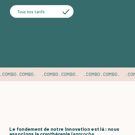
Tous nos tarifs
. COMBO . COMBO . 
Le fondement de notre innovation est là : nous
associons la cryothérapie
(
approche