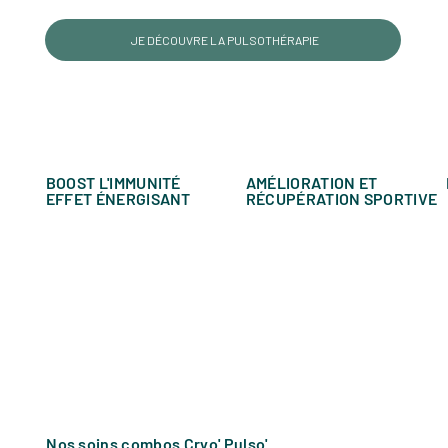
JE DÉCOUVRE LA PULSOTHÉRAPIE
BOOST L'IMMUNITÉ
AMÉLIORATION ET
EFFET ÉNERGISANT
RÉCUPÉRATION SPORTIVE
Nos soins combos Cryo' Pulso'