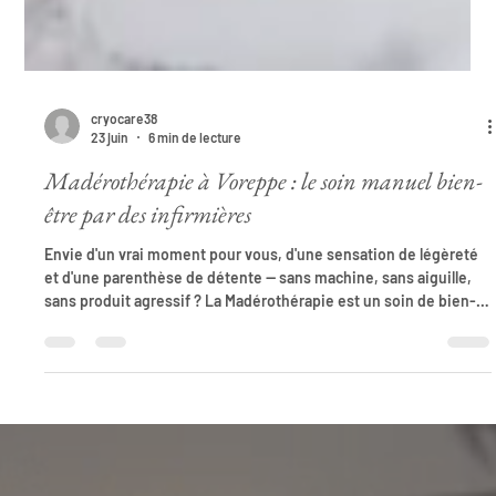
cryocare38
23 juin
6 min de lecture
Madérothérapie à Voreppe : le soin manuel bien-
être par des infirmières
Envie d'un vrai moment pour vous, d'une sensation de légèreté
et d'une parenthèse de détente — sans machine, sans aiguille,
sans produit agressif ? La Madérothérapie est un soin de bien-
être manuel qui séduit de plus en plus. Venue de Colombie,
cette technique repose entièrement sur le geste et la qualité du
bois. Chez Cryo'Care à Voreppe, elle est pratiquée par deux
infirmières diplômées d'État, avec un bilan préalable et un suivi
personnalisé. Voici tout ce qu'il faut savoi