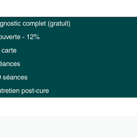
agnostic complet (gratuit)
couverte - 12%
 carte
séances
0 séances
tretien post-cure