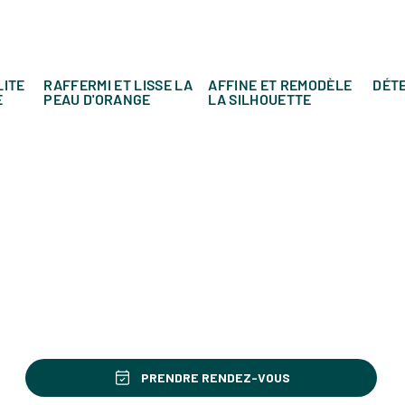
LITE
RAFFERMI ET LISSE LA
AFFINE ET REMODÈLE
DÉT
E
PEAU D'ORANGE
LA SILHOUETTE
PRENDRE RENDEZ-VOUS