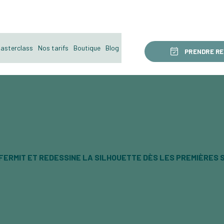
 et du froid    ・  Sur rendez-vous uniquement    ・   Lundi, mardi, jeud
asterclass
Nos tarifs
Boutique
Blog
PRENDRE R
FFERMIT ET REDESSINE LA SILHOUETTE DÈS LES PREMIÈRES