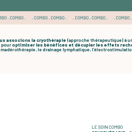
ous associons la cryothérapie
(
approche thérapeutique) à un
) pour
optimiser les bénéfices et décupler les effets re
madérothérapie, le drainage lymphatique, l'électrostimulatio
LE SOIN COMBO