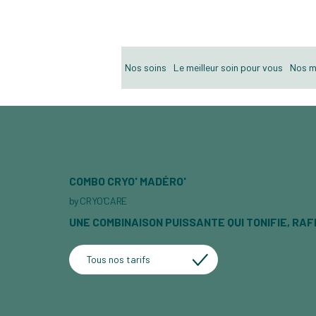
BIENVENUE CHEZ CRYO'CARE !      ・    L'institut référence du bien-être
Nos soins
Le meilleur soin pour vous
Nos m
COMBO CRYO' MADÉRO'
by CRYO'CARE
UNE COMBINAISON PUISSANTE QUI TONIFIE, RA
Tous nos tarifs