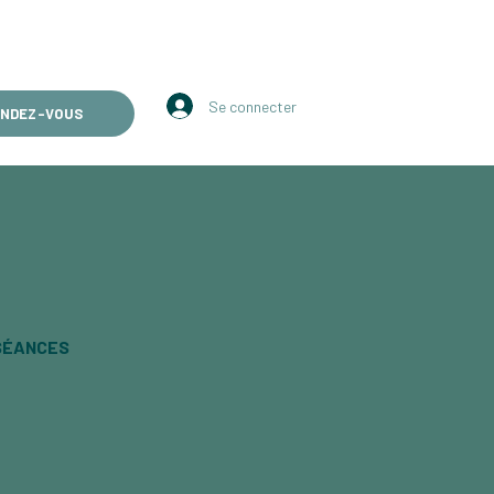
i, vendredi : 9h30 - 19h00  -  Mercredi : 13h30 - 19h00    ・    04 76 8
Se connecter
ENDEZ-VOUS
 SÉANCES