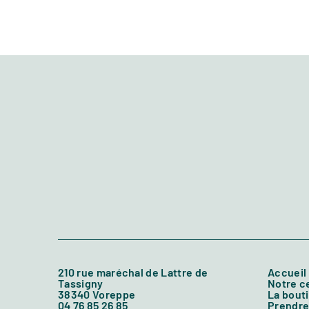
210 rue maréchal de Lattre de
Accueil
Tassigny
Notre 
38340 Voreppe
La bout
04 76 85 26 85
Prendre