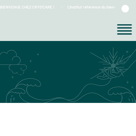
BIENVENUE CHEZ CRYO'CARE !      ・    L'institut référence du bien-être et du froi
CRYO'CARE
Quel soin est fait pour vous ?